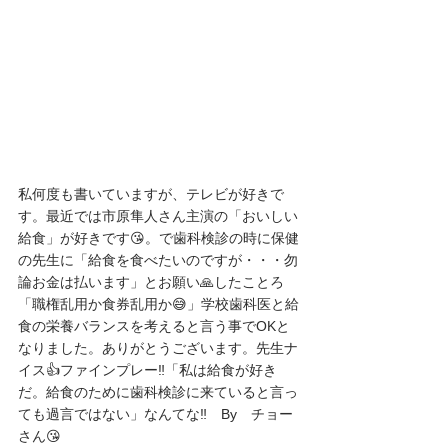
私何度も書いていますが、テレビが好きで
す。最近では市原隼人さん主演の「おいしい
給食」が好きです😘。で歯科検診の時に保健
の先生に「給食を食べたいのですが・・・勿
論お金は払います」とお願い🙏したことろ
「職権乱用か食券乱用か😅」学校歯科医と給
食の栄養バランスを考えると言う事でOKと
なりました。ありがとうございます。先生ナ
イス👍ファインプレー‼️「私は給食が好き
だ。給食のために歯科検診に来ていると言っ
ても過言ではない」なんてな‼️　By　チョー
さん😘