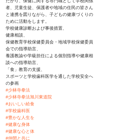
たがり、保健に関する専門職として学校関係
者、児童生徒、保護者や地域の住民の皆さん
と連携を図りながら、子どもの健康づくりの
ために活動をします。
学校健康診断および事後措置、
健康相談、
保健教育学校保健委員会・地域学校保健委員
会での指導助言、
養護教諭や学級担任による個別指導や健康相
談への指導助言、
「食」教育の支援、
スポーツと学校歯科医学を通した学校安全へ
の参画
#少林寺拳法
#少林寺拳法旭川東道院
#おいしい給食
#学校歯科医
#豊かな人生を
#健康な身体
#健康な心と体
#仲間と共に