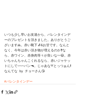
いつも少し早いお友達から、バレンタインデ
ーのプレゼントを頂きました。ありがとうご
ざいます🙏。赤い靴下🧦&お甘です。なんと
なく、今年は赤い頂き物が増えるのか❓️な
ら、赤ワイン、赤身肉等々が良いな〰️😃。赤
いちゃんちゃんこくれるなら、赤いジャケッ
トにして〰️〰️バン🔫。じゃあな➰とっつぁん❗️
なんてな  by  チョーさん😘
#バレンタインデー