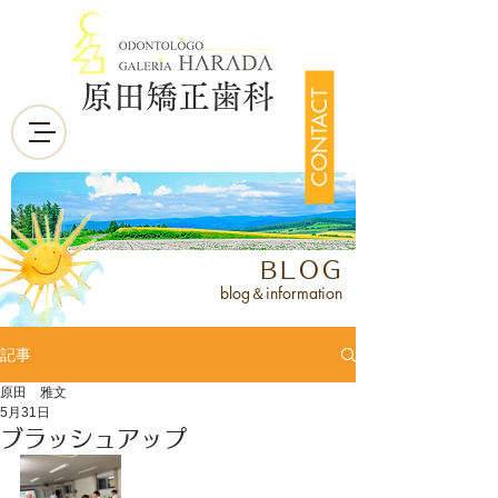
原田矯正歯科
CONTACT
BLOG
blog＆information
記事
原田 雅文
5月31日
ブラッシュアップ