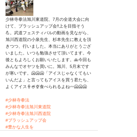
少林寺拳法旭川東道院、7月の全道大会に向
けて、ブラッシュアップ会‼️上を目指そう
💪。武道フェスティバルの動画を見ながら、
旭川西道院の小泉先生、杉本先生に教えを頂
きつつ、行いました。本当にありがとうござ
いました。いつも勉強させて頂いてます。今
後ともよろしくお願いいたします。🙏今回も
みんなでオヤツを買いに。旭川、5月末です
が寒いです。🥶🥶🥶「アイスじゃなくてもい
いんだよ」と言ってもアイスを買う君たち、
よくアイス🍦🍧🍨食べられるよね〰️🥶🥶🥶
#少林寺拳法
#少林寺拳法旭川東道院
#少林寺拳法旭川西道院
#ブラッシュアップ会
#豊かな人生を