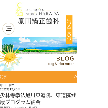
原田矯正歯科
CONTACT
BLOG
blog＆information
記事
原田 雅文
2022年12月5日
少林寺拳法旭川東道院、東道院健
康プログラム納会