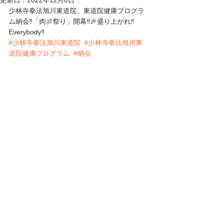
更新日：
2022年12月8日
少林寺拳法旭川東道院、東道院健康プログラ
ム納会‼️「肉🍖祭り」開幕‼️🎉盛り上がれ‼️
Everybody‼️
#少林寺拳法旭川東道院
#少林寺拳法旭川東
道院健康プログラム
#納会