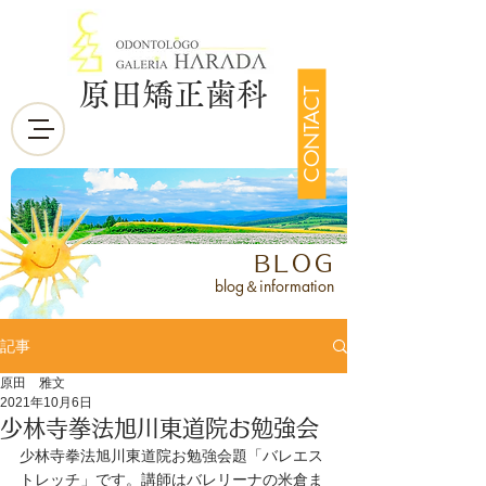
原田矯正歯科
CONTACT
BLOG
blog＆information
記事
原田 雅文
2021年10月6日
少林寺拳法旭川東道院お勉強会
少林寺拳法旭川東道院お勉強会題「バレエス
トレッチ」です。講師はバレリーナの米倉ま