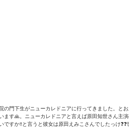
院の門下生がニューカレドニアに行ってきました。とお
います🙏。ニューカレドニアと言えば原田知世さん主
ですか‼️と言うと彼女は原田えみこさんでしたっけ❓️❓