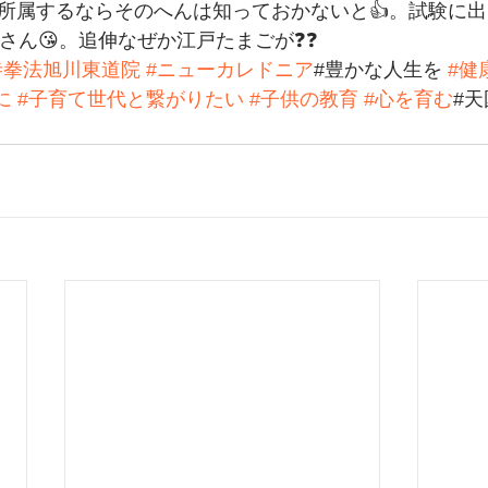
に所属するならそのへんは知っておかないと👍。試験に出
さん😘。追伸なぜか江戸たまごが❓️❓️
寺拳法旭川東道院
#ニューカレドニア
#豊かな人生を 
#健
に
#子育て世代と繋がりたい
#子供の教育
#心を育む
#