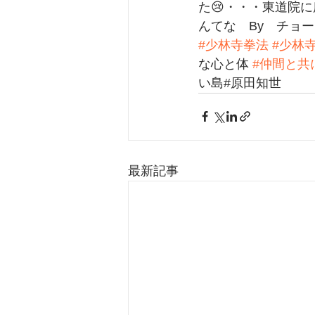
た😢・・・東道院
んてな　By　チョー
#少林寺拳法
#少林
な心と体 
#仲間と共
い島#原田知世
最新記事