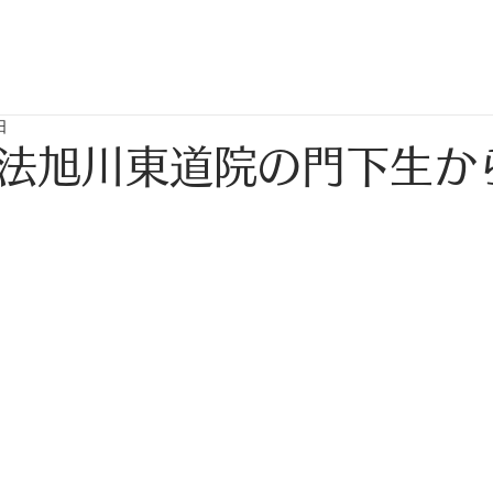
日
法旭川東道院の門下生か