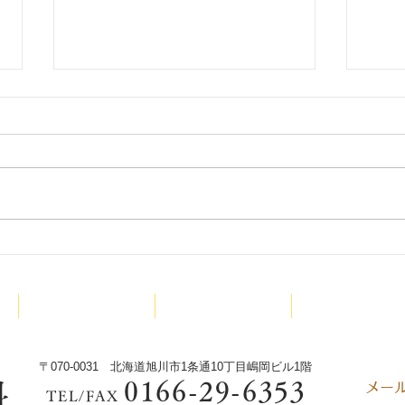
9月
少林寺拳法旭川東道院絵本読
み聞かせ新プロジェクトX今
診療内容
院長紹介
少林寺拳法
回は‼️
〒070-0031 北海道旭川市1条通10丁目嶋岡ビル1階
0166-29-6353
科
​メ
TEL/FAX