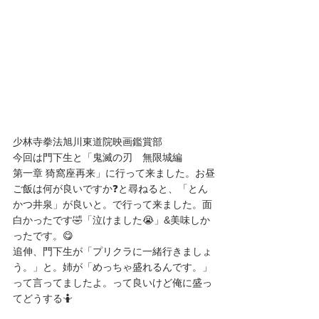
少林寺拳法旭川東道院映画鑑賞部
今回は門下生と「鬼滅の刃　無限城編
第一章 猗窩座再来」に行って来ました。お昼
ご飯は何が良いですか❓️と尋ねると、「とん
かつ井泉」が良いと。で行って来ました。面
白かったです🤣「泣けました😭」&美味しか
ったです。😋
追伸、門下生が「プリクラに一緒行きましょ
う。」と。姉が「めっちゃ盛れるんです。」
って言ってましたよ。って良いけど俺に盛っ
てどうする🤷