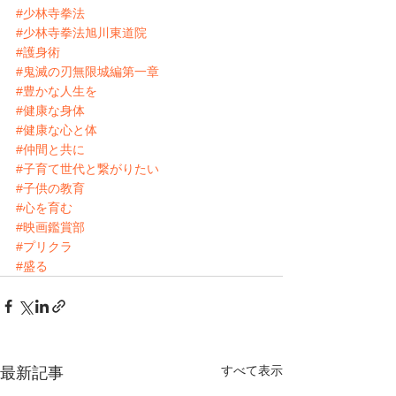
#少林寺拳法
#少林寺拳法旭川東道院
#護身術
#鬼滅の刃無限城編第一章
#豊かな人生を
#健康な身体
#健康な心と体
#仲間と共に
#子育て世代と繋がりたい
#子供の教育
#心を育む
#映画鑑賞部
#プリクラ
#盛る
すべて表示
最新記事