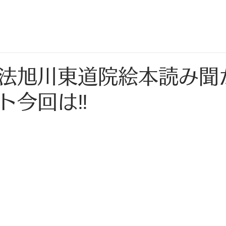
法旭川東道院絵本読み聞
ト今回は‼️