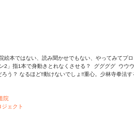
院絵本ではない、読み聞かせでもない、やってみてプロ
2」指1本で身動きとれなくさせる？  ググググ  ウウウ  
だろう？ なるほど‼️動けないでしょ‼️重心。少林寺拳法
道院
ロジェクト