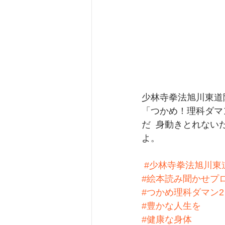
少林寺拳法旭川東道
「つかめ！理科ダマン
だ  身動きとれない
よ。
#少林寺拳法旭川東
#絵本読み聞かせプ
#つかめ理科ダマン2
#豊かな人生を
#健康な身体