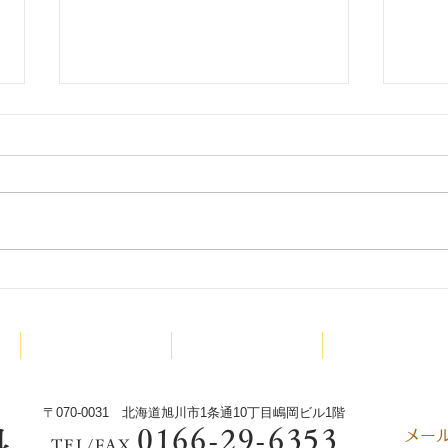
9月
少林寺拳法旭川東道院絵本読
み聞かせ新プロジェクトX今
診療内容
院長紹介
少林寺拳法
回は‼️
〒070-0031 北海道旭川市1条通10丁目嶋岡ビル1階
0166-29-6353
科
​メ
TEL/FAX