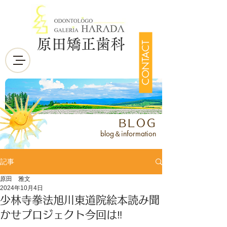
原田矯正歯科
CONTACT
BLOG
blog＆information
記事
原田 雅文
2024年10月4日
少林寺拳法旭川東道院絵本読み聞
かせプロジェクト今回は‼️