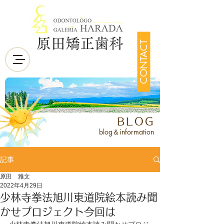
原田矯正歯科
CONTACT
BLOG
blog＆information
記事
原田 雅文
2022年4月29日
少林寺拳法旭川東道院絵本読み聞
かせプロジェクト今回は