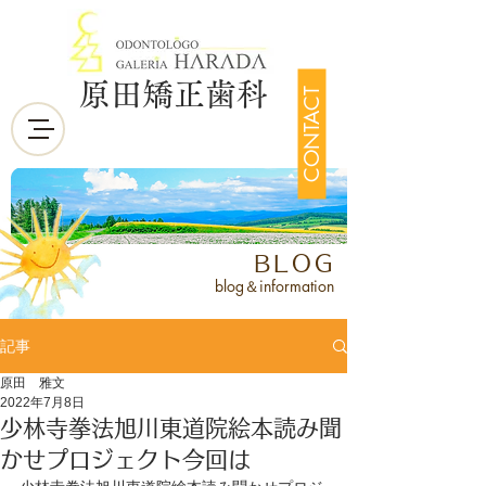
原田矯正歯科
CONTACT
BLOG
blog＆information
記事
原田 雅文
2022年7月8日
少林寺拳法旭川東道院絵本読み聞
かせプロジェクト今回は