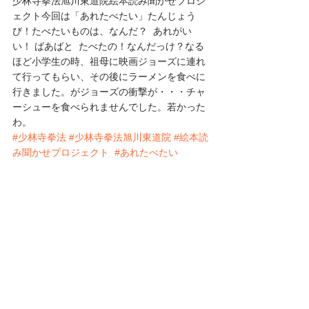
少林寺拳法旭川東道院絵本読み聞かせプロジ
ェクト今回は「あれたべたい」たんじょう
び！たべたいものは、なんだ？  あれがい
い！ ばあばと  たべたの！なんだっけ？なる
ほど小学生の時、祖母に映画ジョーズに連れ
て行ってもらい、その後にラーメンを食べに
行きました。がジョーズの衝撃が・・・チャ
ーシューを食べられませんでした。若かった
わ。
#少林寺拳法
#少林寺拳法旭川東道院
#絵本読
み聞かせプロジェクト
#あれたべたい