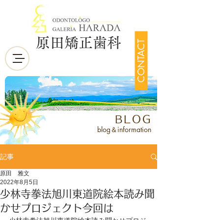
原田矯正歯科
CONTACT
BLOG
blog＆information
記事
原田 雅文
2022年8月5日
少林寺拳法旭川東道院絵本読み聞
かせプロジェクト今回は