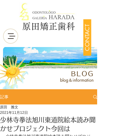
原田矯正歯科
CONTACT
BLOG
blog＆information
記事
原田 雅文
2021年11月12日
少林寺拳法旭川東道院絵本読み聞
かせプロジェクト今回は