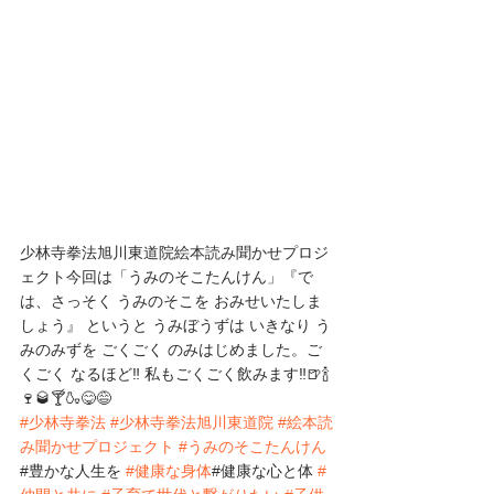
少林寺拳法旭川東道院絵本読み聞かせプロジ
ェクト今回は「うみのそこたんけん」『で
は、さっそく うみのそこを おみせいたしま
しょう』 というと うみぼうずは いきなり う
みのみずを ごくごく のみはじめました。ご
くごく なるほど‼️ 私もごくごく飲みます‼️🍺🍾
🍷🥃🍸🍶😋😅
#少林寺拳法
#少林寺拳法旭川東道院
#絵本読
み聞かせプロジェクト
#うみのそこたんけん
#豊かな人生を 
#健康な身体
#健康な心と体 
#