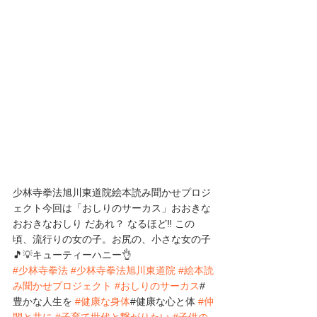
少林寺拳法旭川東道院絵本読み聞かせプロジ
ェクト今回は「おしりのサーカス」おおきな 
おおきなおしり だあれ？ なるほど‼️ この
頃、流行りの女の子。お尻の、小さな女の子
🎵💡キューティーハニー👌
#少林寺拳法
#少林寺拳法旭川東道院
#絵本読
み聞かせプロジェクト
#おしりのサーカス
#
豊かな人生を 
#健康な身体
#健康な心と体 
#仲