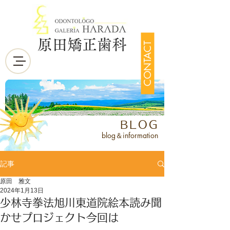
原田矯正歯科
CONTACT
BLOG
blog＆information
記事
原田 雅文
2024年1月13日
少林寺拳法旭川東道院絵本読み聞
かせプロジェクト今回は