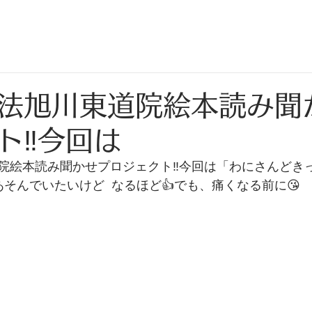
日
法旭川東道院絵本読み聞
ト‼️今回は
院絵本読み聞かせプロジェクト‼️今回は「わにさんどきっ
あそんでいたいけど  なるほど👍でも、痛くなる前に😘