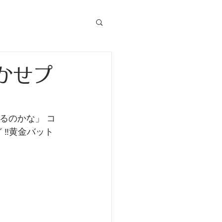
かせプ
るのかな」 コ
‼️黄金バット  