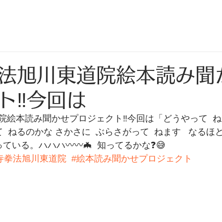
法旭川東道院絵本読み聞
ト‼️今回は
絵本読み聞かせプロジェクト‼️今回は「どうやって  ね
 ねるのかな さかさに  ぶらさがって  ねます   なるほど 
ている。ハハハ〰️〰️🦇  知ってるかな❓️😅
寺拳法旭川東道院
#絵本読み聞かせプロジェクト