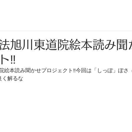
法旭川東道院絵本読み聞
‼️
絵本読み聞かせプロジェクト‼️今回は「しっぽ」ぽさ  ぽさ
て良く解るな