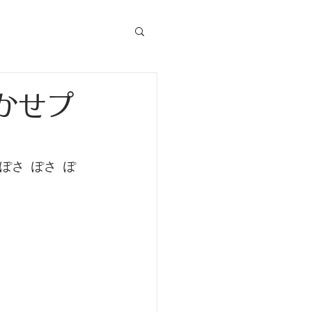
かせプ
  ぽさ  ぽ