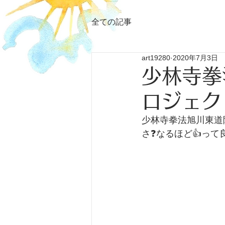
全ての記事
art19280
2020年7月3日
少林寺拳
ロジェクト
少林寺拳法旭川東道院
さ❓️なるほど👍っ