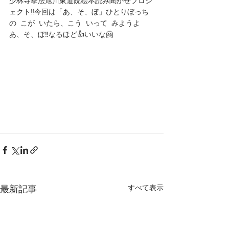
少林寺拳法旭川東道院絵本読み聞かせプロジ
ェクト‼️今回は「あ、そ、ぼ」ひとりぼっち
の  こが  いたら、こう  いって  みようよ  
あ、そ、ぼ‼️なるほど👍いいな🤗
すべて表示
最新記事