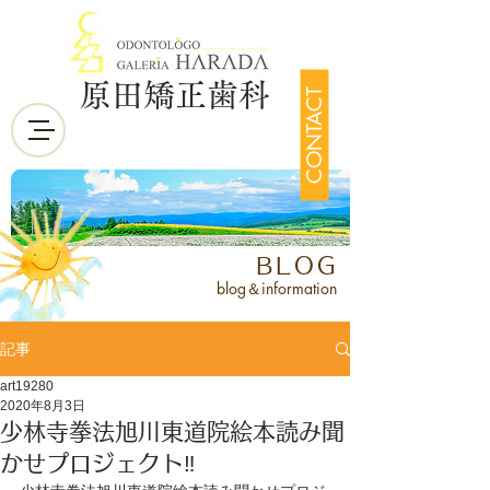
原田矯正歯科
CONTACT
BLOG
blog＆information
記事
art19280
2020年8月3日
少林寺拳法旭川東道院絵本読み聞
かせプロジェクト‼️