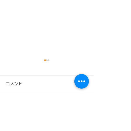
9月
コメント
コメントを追加…
少林寺拳法旭川東道院絵
本読み聞かせ新プロジェ
クトX今回は‼️