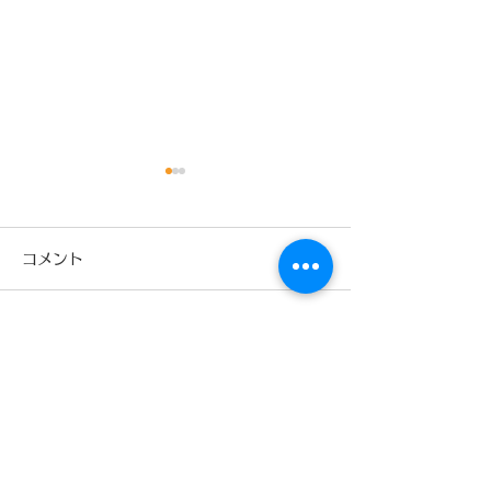
9月
コメント
コメントを追加…
少林寺拳法旭川東道院絵
本読み聞かせ新プロジェ
クトX今回は‼️
原田矯正歯科