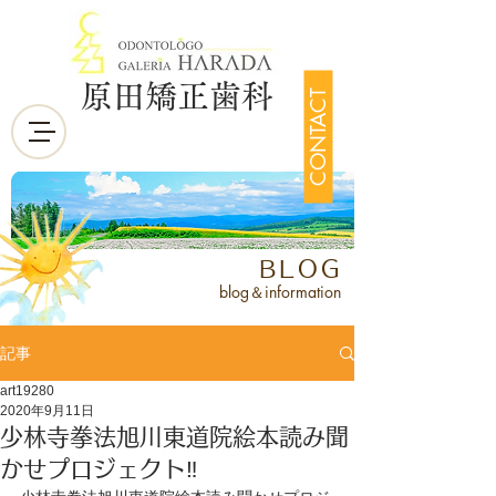
原田矯正歯科
CONTACT
BLOG
blog＆information
記事
art19280
2020年9月11日
少林寺拳法旭川東道院絵本読み聞
かせプロジェクト‼️