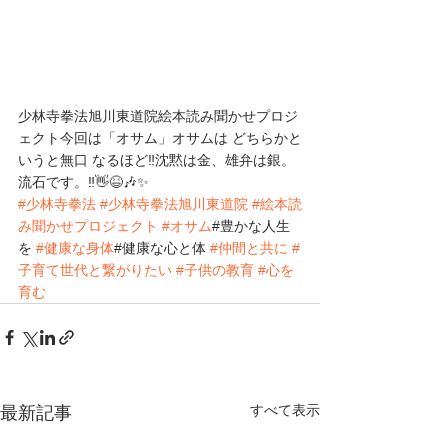
少林寺拳法旭川東道院絵本読み聞かせプロジ
ェクト今回は「オサム」オサムは どちらかと
いうと無口 なるほど‼️沈黙は金、雄弁は銀。
流石です。‼️👋😆🎶✨
#少林寺拳法
#少林寺拳法旭川東道院
#絵本読
み聞かせプロジェクト
#オサム
#豊かな人生
を 
#健康な身体
#健康な心と体 
#仲間と共に
#
子育て世代と繋がりたい
#子供の教育
#心を
育む
すべて表示
最新記事