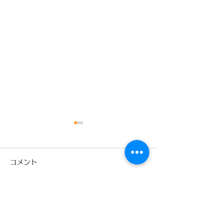
9月
コメント
コメントを追加…
少林寺拳法旭川東道院絵