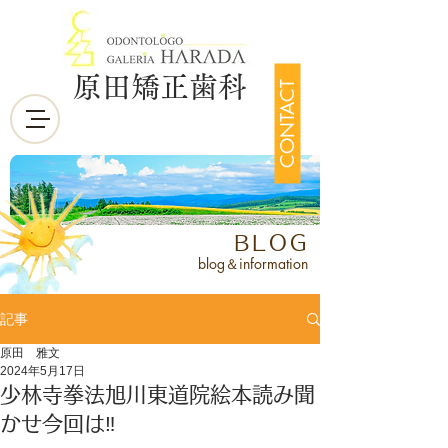
原田矯正歯科
CONTACT
BLOG
blog＆information
記事
原田 雅文
2024年5月17日
少林寺拳法旭川東道院絵本読み聞
かせ今回は‼️