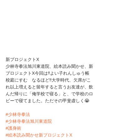
新プロジェクトX
少林寺拳法旭川東道院、絵本読み聞かせ、新
プロジェクトX今回は‼️よい子れんしゅう帳　
校庭にすむ　なるほど‼️大学時代、欠席がこ
れ以上増えると留年すると言うお友達が、飲
んだ帰りに「俺学校で寝る」と、で学校のロ
ビーで寝てました。ただその甲斐虚しく😭
#少林寺拳法
#少林寺拳法旭川東道院
#護身術
#絵本読み聞かせ新プロジェクトX