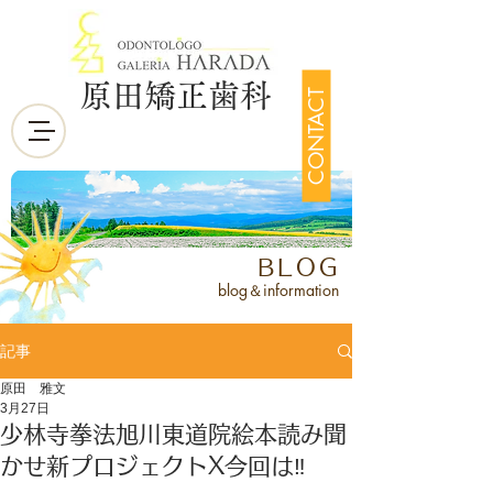
原田矯正歯科
CONTACT
BLOG
blog＆information
記事
原田 雅文
3月27日
少林寺拳法旭川東道院絵本読み聞
かせ新プロジェクトX今回は‼️