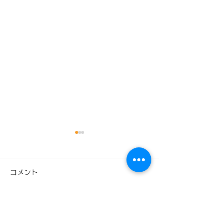
コメント
コメントを追加…
少林寺拳法旭川東道院絵
少林寺拳法旭川