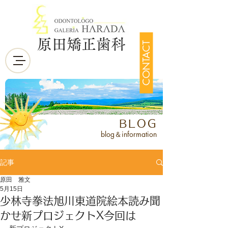
原田矯正歯科
CONTACT
BLOG
blog＆information
記事
原田 雅文
5月15日
少林寺拳法旭川東道院絵本読み聞
かせ新プロジェクトX今回は