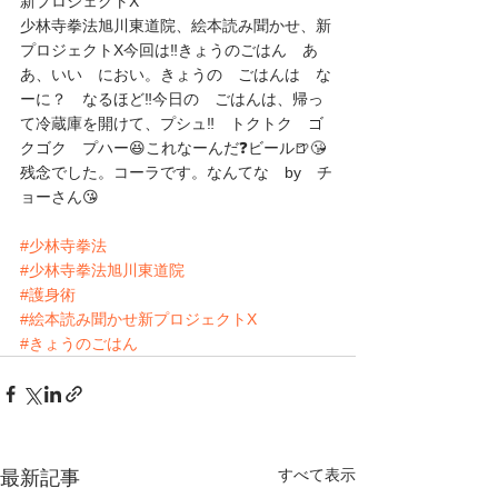
新プロジェクトX
少林寺拳法旭川東道院、絵本読み聞かせ、新
プロジェクトX今回は‼️きょうのごはん　あ
あ、いい　におい。きょうの　ごはんは　な
ーに？　なるほど‼️今日の　ごはんは、帰っ
て冷蔵庫を開けて、プシュ‼️　トクトク　ゴ
クゴク　プハー😆これなーんだ❓️ビール🍺😘
残念でした。コーラです。なんてな　by　チ
ョーさん😘
#少林寺拳法
#少林寺拳法旭川東道院
#護身術
#絵本読み聞かせ新プロジェクトX
#きょうのごはん
すべて表示
最新記事