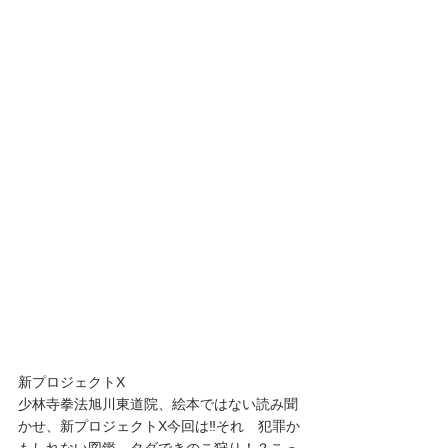
新プロジェクトX
少林寺拳法旭川東道院、絵本ではない読み聞
かせ、新プロジェクトX今回は‼️それ　犯罪か
もしれない図鑑　タダできのこ狩り！？こっ