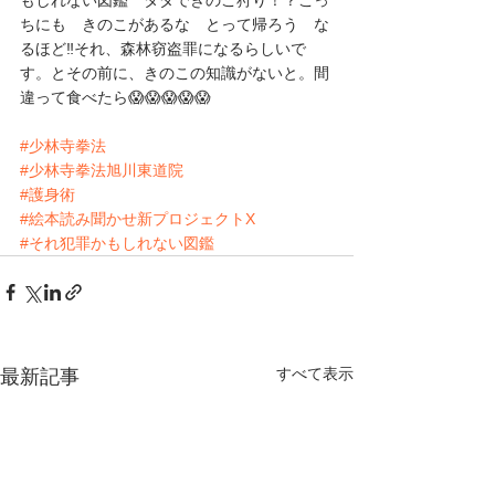
ちにも　きのこがあるな　とって帰ろう　な
るほど‼️それ、森林窃盗罪になるらしいで
す。とその前に、きのこの知識がないと。間
違って食べたら😱😱😱😱😱
#少林寺拳法
#少林寺拳法旭川東道院
#護身術
#絵本読み聞かせ新プロジェクトX
#それ犯罪かもしれない図鑑
すべて表示
最新記事