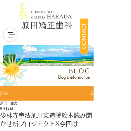
原田矯正歯科
CONTACT
BLOG
blog＆information
記事
原田 雅文
6月12日
少林寺拳法旭川東道院絵本読み聞
かせ新プロジェクトX今回は