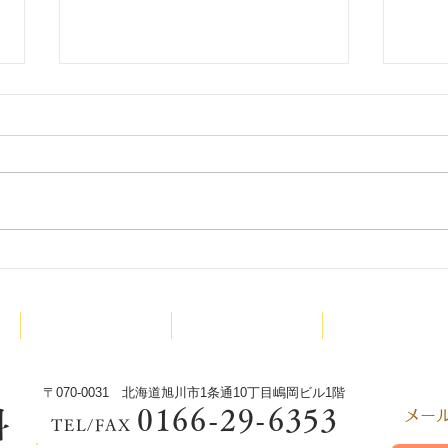
9月
少林寺拳法旭川東道院絵本読
み聞かせ新プロジェクトX今
診療内容
院長紹介
少林寺拳法
回は‼️
〒070-0031 北海道旭川市1条通10丁目嶋岡ビル1階
0166-29-6353
科
​メ
TEL/FAX