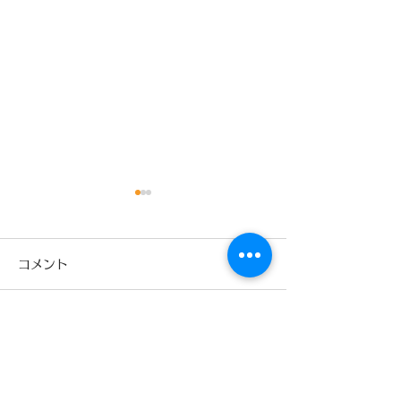
コメント
コメントを追加…
少林寺拳法旭川東道院絵
少林寺拳法旭川
本読み聞かせ新プロジェ
章