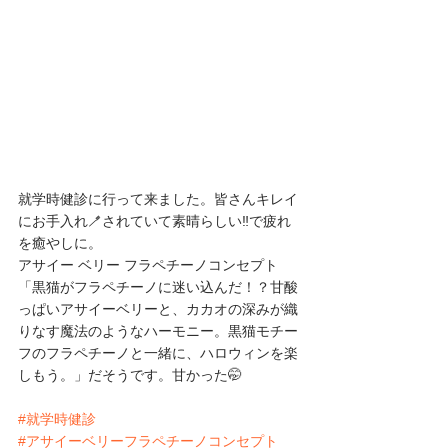
就学時健診に行って来ました。皆さんキレイ
にお手入れ🪥されていて素晴らしい‼️で疲れ
を癒やしに。
アサイー ベリー フラペチーノコンセプト
「黒猫がフラペチーノに迷い込んだ！？⽢酸
っぱいアサイーベリーと、カカオの深みが織
りなす魔法のようなハーモニー。黒猫モチー
フのフラペチーノと一緒に、ハロウィンを楽
しもう。」だそうです。甘かった🤭
#就学時健診
#アサイーベリーフラペチーノコンセプト