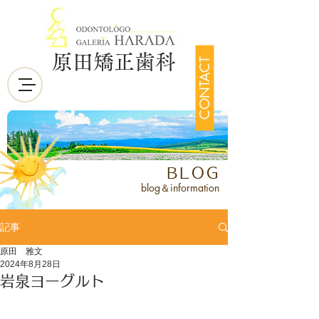
原田矯正歯科
CONTACT
BLOG
blog＆information
記事
原田 雅文
2024年8月28日
岩泉ヨーグルト