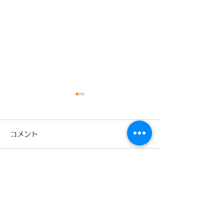
9月
コメント
コメントを追加…
少林寺拳法旭川東道院絵
本読み聞かせ新プロジェ
クトX今回は‼️