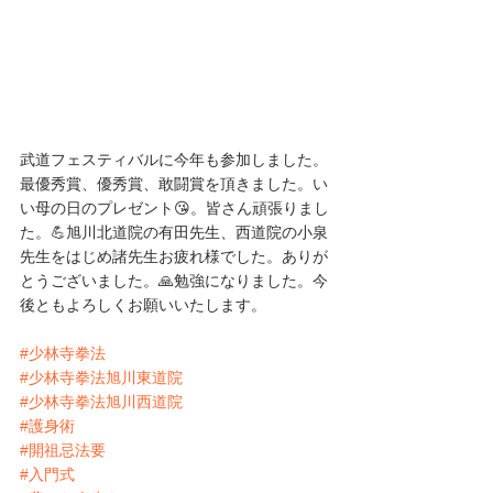
武道フェスティバルに今年も参加しました。
最優秀賞、優秀賞、敢闘賞を頂きました。い
い母の日のプレゼント😘。皆さん頑張りまし
た。💪旭川北道院の有田先生、西道院の小泉
先生をはじめ諸先生お疲れ様でした。ありが
とうございました。🙏勉強になりました。今
後ともよろしくお願いいたします。
#少林寺拳法
#少林寺拳法旭川東道院
#少林寺拳法旭川西道院
#護身術
#開祖忌法要
#入門式