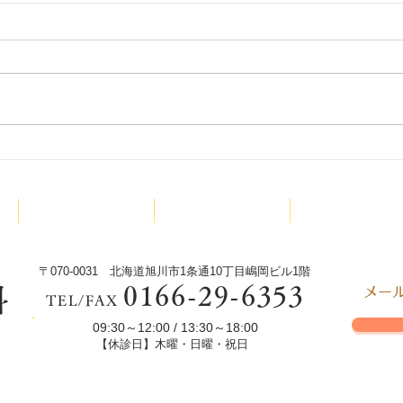
少林
少林寺拳法旭川東道院絵本読
み聞かせ新プロジェクトX今
診療内容
院長紹介
少林寺拳法
回は‼️
〒070-0031 北海道旭川市1条通10丁目嶋岡ビル1階
0166-29-6353
科
​メ
TEL/FAX
09:30～12:00 / 13:30～18:00
s
【休診日】木曜・日曜・祝日