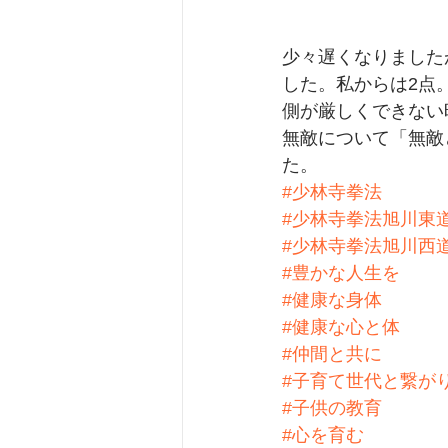
少々遅くなりました
した。私からは2点
側が厳しくできない
無敵について「無敵
た。
#少林寺拳法
#少林寺拳法旭川東
#少林寺拳法旭川西
#豊かな人生を
#健康な身体
#健康な心と体
#仲間と共に
#子育て世代と繋が
#子供の教育
#心を育む