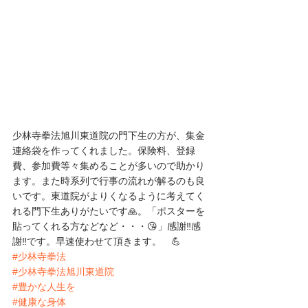
少林寺拳法旭川東道院の門下生の方が、集金
連絡袋を作ってくれました。保険料、登録
費、参加費等々集めることが多いので助かり
ます。また時系列で行事の流れが解るのも良
いです。東道院がよりくなるように考えてく
れる門下生ありがたいです🙏。「ポスターを
貼ってくれる方などなど・・・😘」感謝‼️感
謝‼️です。早速使わせて頂きます。　💪
#少林寺拳法
#少林寺拳法旭川東道院
#豊かな人生を
#健康な身体