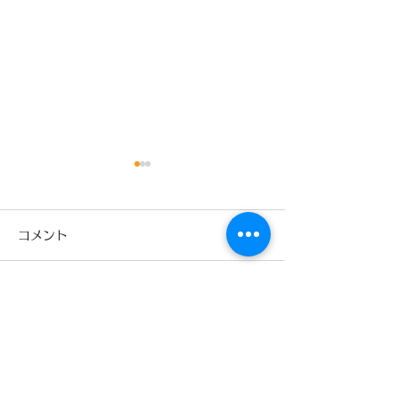
9月
コメント
コメントを追加…
少林寺拳法旭川東道院絵
本読み聞かせ新プロジェ
クトX今回は‼️