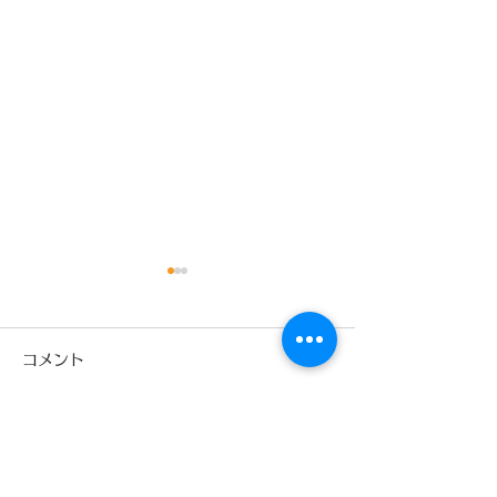
9月
コメント
コメントを追加…
少林寺拳法旭川東道院絵
本読み聞かせ新プロジェ