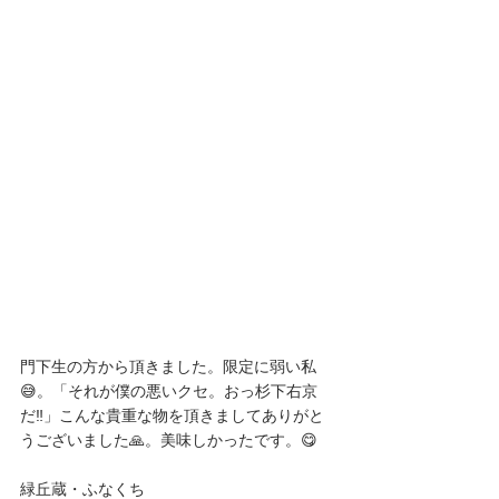
門下生の方から頂きました。限定に弱い私
😅。「それが僕の悪いクセ。おっ杉下右京
だ‼️」こんな貴重な物を頂きましてありがと
うございました🙏。美味しかったです。😋
緑丘蔵・ふなくち