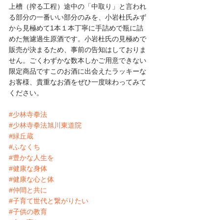
上槽（搾る工程）途中の「中取り」と言われ
る部分の一番いい部分のみを、小岩杜氏みず
から見極めて1本１本丁寧に手詰めで瓶に詰
めた無濾過生原酒です。小岩杜氏の見極めで
販売が決まるため、事前の告知はしておりま
せん。ごくわずかな数本しかご用意できない
限定商品ですこのお酒に出会えたラッキーな
お客様、貴重なお酒をぜひ一度味わってみて
ください。
#少林寺拳法
#少林寺拳法旭川東道院
#緑丘蔵
#ふなくち
#豊かな人生を
#健康な身体
#健康な心と体
#仲間と共に
#子育て世代と繋がりたい
#子供の教育