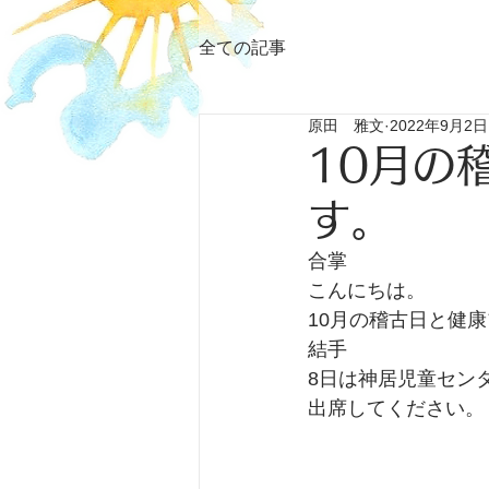
全ての記事
原田 雅文
2022年9月2日
10月の
す。
合掌
こんにちは。
10月の稽古日と健
結手
8日は神居児童セン
出席してください。