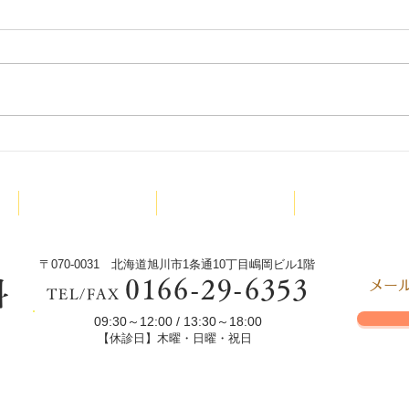
9月
少林寺拳法旭川東道院絵本読
み聞かせ新プロジェクトX今
診療内容
院長紹介
少林寺拳法
回は‼️
〒070-0031 北海道旭川市1条通10丁目嶋岡ビル1階
0166-29-6353
科
​メ
TEL/FAX
09:30～12:00 / 13:30～18:00
s
【休診日】木曜・日曜・祝日