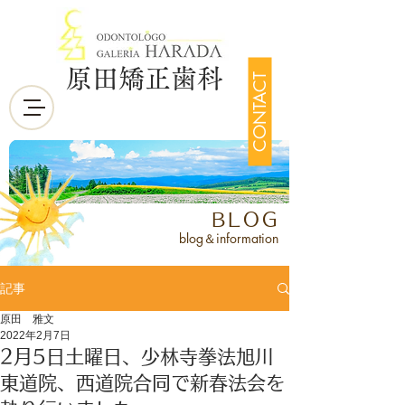
原田矯正歯科
CONTACT
BLOG
blog＆information
記事
原田 雅文
2022年2月7日
2月5日土曜日、少林寺拳法旭川
東道院、西道院合同で新春法会を