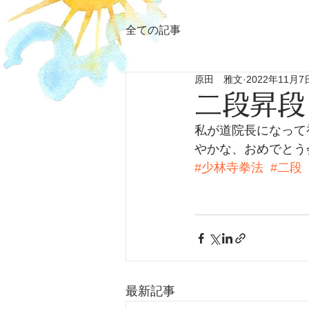
全ての記事
原田 雅文
2022年11月7
二段昇段
私が道院長になって初
やかな、おめでとう会
#少林寺拳法
#二段
最新記事