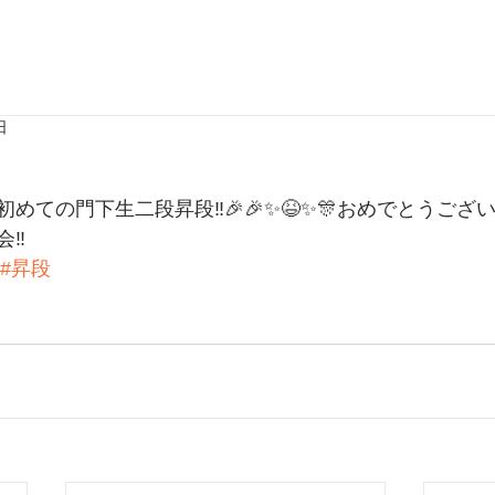
日
めての門下生二段昇段‼️🎉🎉✨😆✨🎊おめでとうござ
‼️
#昇段