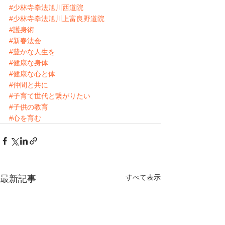
#少林寺拳法旭川西道院
#少林寺拳法旭川上富良野道院
#護身術
#新春法会
#豊かな人生を
#健康な身体
#健康な心と体
#仲間と共に
#子育て世代と繋がりたい
#子供の教育
#心を育む
すべて表示
最新記事