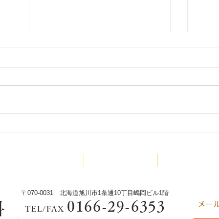
少林
少林寺拳法旭川東道院絵本読
み聞かせ新プロジェクトX今
診療内容
院長紹介
少林寺拳法
回は‼️
〒070-0031 北海道旭川市1条通10丁目嶋岡ビル1階
0166-29-6353
科
​メ
TEL/FAX