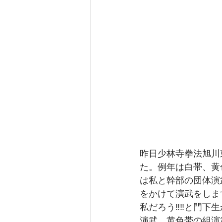
昨日少林寺拳法旭川
た。例年は白帯、黄
は私と幹部の団体演
をかけて演武をしま
私だろう‼️‼️と
演武、黄色帯の組演