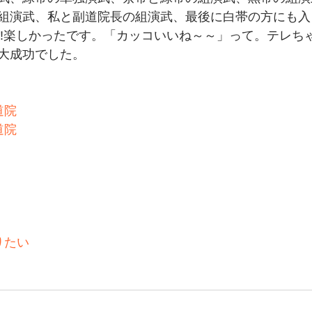
組演武、私と副道院長の組演武、最後に白帯の方にも入
‼️楽しかったです。「カッコいいね～～」って。テレちゃ
大成功でした。
道院
道院
りたい