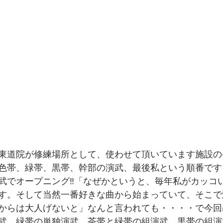
東道院が修練場所として、使わせて頂いています施設の
色帯、緑帯、黒帯、幹部の演武、最後私という順番です
武でオープニング‼️「なぜかというと、毎年私がカッコ
す。そして当然一番好きな曲から始まっていて、そこで
門下生からは大人げないと」なんと言われても・・・・で今
武、緑帯の単独演武、茶帯と緑帯の組演武、黒帯の組演