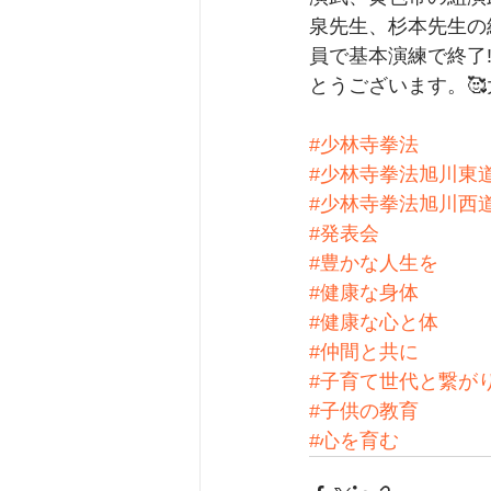
泉先生、杉本先生の
員で基本演練で終了
とうございます。
#少林寺拳法
#少林寺拳法旭川東
#少林寺拳法旭川西
#発表会
#豊かな人生を
#健康な身体
#健康な心と体
#仲間と共に
#子育て世代と繋が
#子供の教育
#心を育む