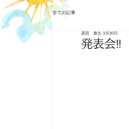
全ての記事
原田 雅文
3月30日
発表会‼️