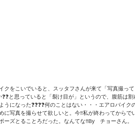
イクをこいでいると、スッタフさんが来て「写真撮って
❓️❓️と思っていると「裂け目が」というので、腹筋は割れ目で
うになった❓️❓️❓️❓️何のことはない・・・エアロバイ
めに写真を撮らせて欲しいと。今‼️私が終わってからで
ポーズとることろだった。なんてな‼️By　チョーさん。