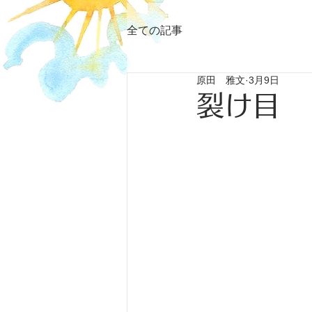
全ての記事
原田 雅文
3月9日
裂け目