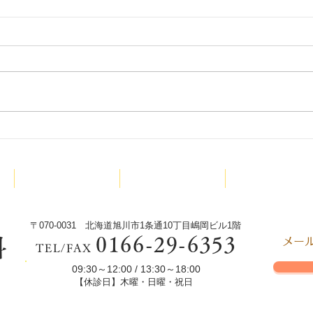
少林
少林寺拳法旭川東道院絵本読
み聞かせ新プロジェクトX今
診療内容
院長紹介
少林寺拳法
回は‼️
〒070-0031 北海道旭川市1条通10丁目嶋岡ビル1階
0166-29-6353
科
​メ
TEL/FAX
09:30～12:00 / 13:30～18:00
s
【休診日】木曜・日曜・祝日