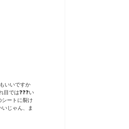
もいいですか
は❓️❓️❓️い
クのシートに裂け
いいじゃん、ま