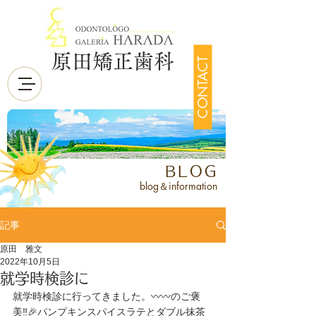
原田矯正歯科
CONTACT
BLOG
blog＆information
記事
原田 雅文
2022年10月5日
就学時検診に
就学時検診に行ってきました。〰️〰️のご褒
美‼️🎉パンプキンスパイスラテとダブル抹茶