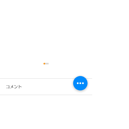
出稽古
コメント
コメントを追加…
少林寺拳法旭川
本読み聞かせ新