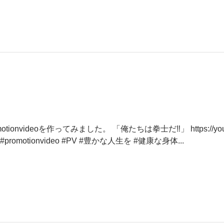
nvideoを作ってみました。 「俺たちは拳士だ‼️」 https://youtu.
拳法 #少林寺拳法旭川東道院 #promotionvideo #PV #豊かな人生を #健康な身体...