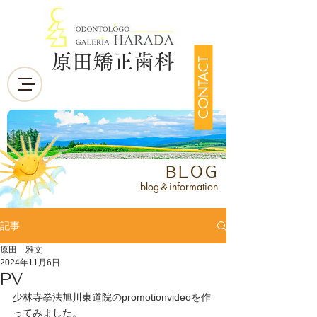
原田矯正歯科
CONTACT
BLOG
blog＆information
記事
原田 雅文
2024年11月6日
PV
少林寺拳法旭川東道院のpromotionvideoを作
ってみました。