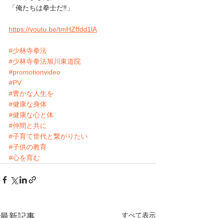
「俺たちは拳士だ‼️」
https://youtu.be/tmHZffdd1lA
#少林寺拳法
#少林寺拳法旭川東道院
#promotionvideo
#PV
#豊かな人生を
#健康な身体
#健康な心と体
#仲間と共に
#子育て世代と繋がりたい
#子供の教育
#心を育む
すべて表示
最新記事